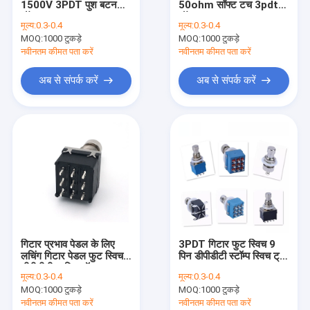
1500V 3PDT पुश बटन
50ohm सॉफ्ट टच 3pdt
गिटार फुट स्विच
ऑन
ऑन 2A 250VAC
मूल्य:
0.3-0.4
मूल्य:
0.3-0.4
MOQ:
स्लाइड पोटेंशियोमीटर
1000 टुकड़े
MOQ:
1000 टुकड़े
नवीनतम कीमत पता करें
नवीनतम कीमत पता करें
स्लाइड Fader
अब से संपर्क करें
अब से संपर्क करें
मोटर चालित पोटेंशियोमीटर
गिटार चयनकर्ता स्विच
खोखले दस्ता एनकोडर
इलेक्ट्रिक गिटार बर्तन
ट्रिमर पोटेंशियोमीटर
गिटार प्रभाव पेडल के लिए
3PDT गिटार फुट स्विच 9
रोटरी एनकोडर स्विच
लचिंग गिटार पेडल फुट स्विच
पिन डीपीडीटी स्टॉम्प स्विच ट्रू
डीपीडीटी 4 पिन टॉगल
बायपास
मूल्य:
0.3-0.4
मूल्य:
0.3-0.4
इलेक्ट्रिक स्लाइड स्विच
MOQ:
1000 टुकड़े
MOQ:
1000 टुकड़े
नवीनतम कीमत पता करें
नवीनतम कीमत पता करें