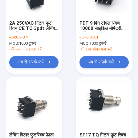
फैक्टरी यात्रा
गुणवत्ता नियंत्रण
2A 250VAC गिटार फुट
PDT 9 पिन टॉगल स्विच
स्विच CE TQ 3pdt लैचिंग
10000 साइकिल मोमेंटरी
हमसे संपर्क करें
फुटस्विच
स्टॉम्प SF17
मूल्य:
0.3-0.4
मूल्य:
0.3-0.4
MOQ:
1000 टुकड़े
MOQ:
1000 टुकड़े
समाचार
नवीनतम कीमत पता करें
नवीनतम कीमत पता करें
सभी मामलों
अब से संपर्क करें
अब से संपर्क करें
रोटरी स्विच पोटेंशियोमीटर
रोटरी पोटेंशियोमीटर
सतत रोटरी स्विच
रोटरी कोडित्र
लैचिंग गिटार फुटस्विच पेडल
SF17 TQ गिटार फुट स्विच