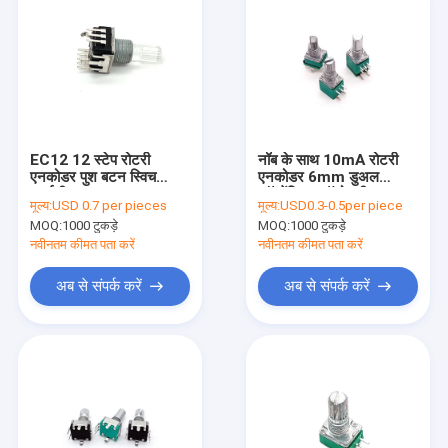
EC12 12 स्टेप रोटरी
नॉब के साथ 10mA रोटरी
एनकोडर पुश बटन स्विच
एनकोडर 6mm डुअल
एलईडी लाइट 5mA
कॉन्सेंट्रिक ऑटो स्पीकर
मूल्य:
USD 0.7 per pieces
मूल्य:
USD0.3-0.5per piece
ऑडियो ट्यूनिंग
MOQ:
1000 टुकड़े
MOQ:
1000 टुकड़े
नवीनतम कीमत पता करें
नवीनतम कीमत पता करें
अब से संपर्क करें
अब से संपर्क करें
होम
उत्पाद
हमारे बारे में