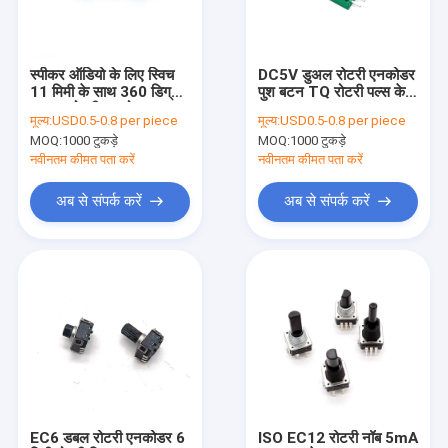
फैक्टरी यात्रा
गुणवत्ता नियंत्रण
स्पीकर ऑडियो के लिए स्विच
DC5V डुअल रोटरी एनकोडर
11 मिमी के साथ 360 डिग्री
पुश बटन TQ रोटरी पल्स के
हमसे संपर्क करें
Ec11 रोटरी एनकोडर
साथ
मूल्य:
USD0.5-0.8 per piece
मूल्य:
USD0.5-0.8 per piece
MOQ:
1000 टुकड़े
MOQ:
1000 टुकड़े
समाचार
नवीनतम कीमत पता करें
नवीनतम कीमत पता करें
सभी मामलों
अब से संपर्क करें
अब से संपर्क करें
रोटरी स्विच पोटेंशियोमीटर
रोटरी पोटेंशियोमीटर
सतत रोटरी स्विच
रोटरी कोडित्र
EC6 डबल रोटरी एनकोडर 6
ISO EC12 रोटरी नॉब 5mA