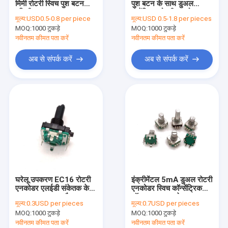
मिमी रोटरी स्विच पुश बटन
पुश बटन के साथ डुअल
गिटार फुट स्विच
वृद्धिशील
कंसेंट्रिक रोटरी एनकोडर
मूल्य:
USD0.5-0.8 per piece
मूल्य:
USD 0.5-1.8 per pieces
MOQ:
स्लाइड पोटेंशियोमीटर
1000 टुकड़े
MOQ:
1000 टुकड़े
नवीनतम कीमत पता करें
नवीनतम कीमत पता करें
स्लाइड Fader
अब से संपर्क करें
अब से संपर्क करें
मोटर चालित पोटेंशियोमीटर
गिटार चयनकर्ता स्विच
खोखले दस्ता एनकोडर
इलेक्ट्रिक गिटार बर्तन
ट्रिमर पोटेंशियोमीटर
घरेलू उपकरण EC16 रोटरी
इंक्रीमेंटल 5mA डुअल रोटरी
रोटरी एनकोडर स्विच
एनकोडर एलईडी संकेतक के
एनकोडर स्विच कॉन्सेंट्रिक
साथ 100ohm ब्लैक
नॉब्स 11mm . के साथ
मूल्य:
0.3USD per pieces
मूल्य:
0.7USD per pieces
इलेक्ट्रिक स्लाइड स्विच
MOQ:
1000 टुकड़े
MOQ:
1000 टुकड़े
नवीनतम कीमत पता करें
नवीनतम कीमत पता करें