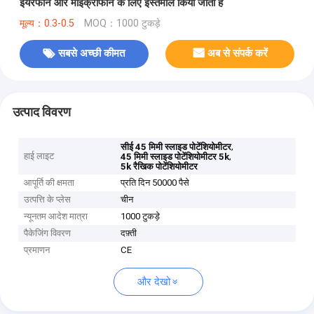
ईयरफोन और माइक्रोफोन के लिए इस्तेमाल किया जाता है
मूल्य：0.3-0.5
MOQ：1000 टुकड़े
सबसे अच्छी कीमत
अब से संपर्क करें
उत्पाद विवरण
,
सीई 45 मिमी स्लाइड पोटेंशियोमीटर
हाई लाइट
,
45 मिमी स्लाइड पोटेंशियोमीटर 5k
5k रैखिक पोटेंशियोमीटर
आपूर्ति की क्षमता
प्रति दिन 50000 पैसे
उत्पत्ति के प्लेस
चीन
न्यूनतम आदेश मात्रा
1000 टुकड़े
पैकेजिंग विवरण
दफ़्ती
प्रमाणन
CE
और देखो