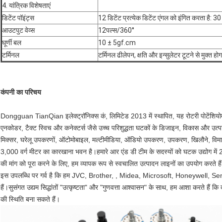
4. यांत्रिक विशेषताएं
डिटेंट पॉइंट्स
12 डिटेंट प्रत्येक डिटेंट एंगल को इंगित करता है: 30
आउटपुट वेव्स
12पल्स/360°
घूर्णी बल
10 ± 5gf.cm
टर्मिनल
टर्मिनल ढीलेपन, क्षति और इन्सुलेटर टूटने से मुक्त हो
कंपनी का परिचय
Dongguan TianQian इलेक्ट्रॉनिक्स कं, लिमिटेड 2013 में स्थापित, यह रोटरी पोटेंशियोमीटर
एनकोडर, टैक्ट स्विच और कनेक्टर्स जैसे उच्च परिशुद्धता घटकों के डिजाइन, विकास और उत्पादन
मिक्सर, घरेलू उपकरणों, ऑटोमोबाइल, मल्टीमीडिया, ऑडियो उपकरण, उपकरण, खिलौने, विमा
3,000 वर्ग मीटर का कारखाना भवन है।हमारे आर एंड डी टीम के सदस्यों को घटक उद्योग में 20 
की मांग को पूरा करने के लिए, हम व्यापक रूप से स्वचालित उत्पादन लाइनों का उपयोग करते ह
इस उपलब्धि पर गर्व है कि हम JVC, Brother, , Midea, Microsoft, Honeywell, Sen
हैं।सुसंगत उद्यम सिद्धांतों "उत्कृष्टता" और "गुणवत्ता आश्वासन" के साथ, हम आशा करते हैं 
की स्थिति बना सकते हैं।