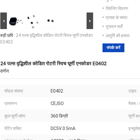
पैकेजिंग विवरण:
प्रसव के समय:
भुगतान शर्तें:
बड़ी छवि :
24 पल्स वृद्धिशील कोडित रोटरी स्विच घूर्णी एनकोडर
आपूर्ति की क्षमता:
E0402
संपर्क करें
24 पल्स वृद्धिशील कोडित रोटरी स्विच घूर्णी एनकोडर E0402
वर्णन
मॉडल संख्या:
E0402
टाइप:
प्रमाणन:
CE,ISO
मैक्स। 
कुल घूर्णी कोण:
360 डिग्री
घूर्णी ब
रेटिंग शक्ति:
DC5V 0.5mA
इन्सुले