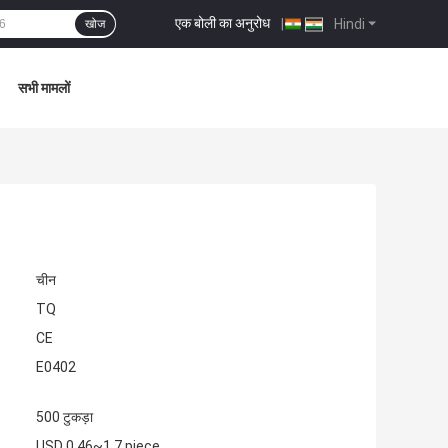
एक बोली का अनुरोध
|
Hindi
खोज
सभी मामलों
चीन
TQ
CE
E0402
500 टुकड़ा
USD 0.46~1.7 piece