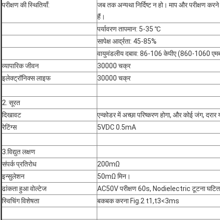
परीक्षण की स्थितियाँ:
जब तक अन्यथा निर्दिष्ट न हो। माप और परीक्षण करने 
हैं।
पर्यावरण तापमान: 5-35 ℃
सापेक्ष आर्द्रता: 45-85%
वायुमंडलीय दबाव: 86-106 केपीए (860-1060 एमब
व्यापारिक जीवन
30000 चक्र
इलेक्ट्रॉनिक्स लाइफ
30000 चक्र
2. सूरत
दिखावट
एन्कोडर में अच्छा परिष्करण होगा, और कोई जंग, दरार 
रेटिंग्स
5VDC 0.5mA
3.विद्युत लक्षण
संपर्क प्रतिरोध
200mΩ
इन्सुलेशन
50mΩ मिन।
ढांकता हुआ वोल्टेज
AC50V परीक्षण 60s, Nodielectric टूटना घटित 
स्विचिंग विशेषता
बकबक करना Fig.2 t1,t3<3ms