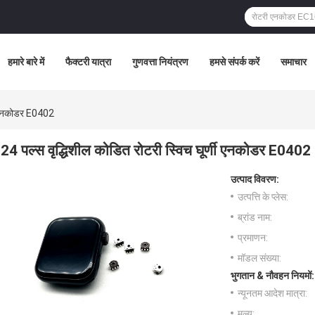
हमारे बारे में
फैक्टरी यात्रा
गुणवत्ता नियंत्रण
हमसे संपर्क करें
समाचार
णी एनकोडर E0402
24 पल्स वृद्धिशील कोडित रोटरी स्विच घूर्णी एनकोडर E0402
उत्पाद विवरण:
उत्पत्ति के प्लेस:
ब्रांड नाम:
प्रमाणन:
मॉडल संख्या:
भुगतान & नौवहन नियमों:
न्यूनतम आदेश मात्रा:
मूल्य: