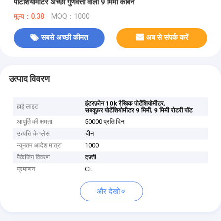
पोटेंशियोमीटर अच्छी गुणवत्ता वाला 9 मिमी कार्बन
मूल्य：0.38
MOQ：1000
सबसे अच्छी कीमत
अब से संपर्क करें
उत्पाद विवरण
,
इंटरफ़ोन 10k रैखिक पोटेंशियोमीटर
हाई लाइट
,
सबवूफ़र पोटेंशियोमीटर 9 मिमी
9 मिमी रोटरी पॉट
आपूर्ति की क्षमता
50000 प्रति दिन
उत्पत्ति के प्लेस
चीन
न्यूनतम आदेश मात्रा
1000
पैकेजिंग विवरण
दफ़्ती
प्रमाणन
CE
और देखो