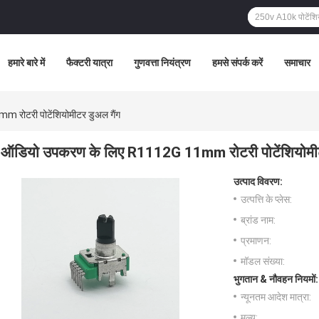
हमारे बारे में
फैक्टरी यात्रा
गुणवत्ता नियंत्रण
हमसे संपर्क करें
समाचार
रोटरी पोटेंशियोमीटर डुअल गैंग
ऑडियो उपकरण के लिए R1112G 11mm रोटरी पोटेंशियोमीट
उत्पाद विवरण:
उत्पत्ति के प्लेस:
ब्रांड नाम:
प्रमाणन:
मॉडल संख्या:
भुगतान & नौवहन नियमों:
न्यूनतम आदेश मात्रा:
मूल्य: