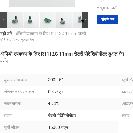
भुगतान शर्तें:
संपर्क करें
बड़ी छवि :
ऑडियो उपकरण के लिए R1112G 11mm रोटरी
पोटेंशियोमीटर डुअल गैंग
ऑडियो उपकरण के लिए R1112G 11mm रोटरी पोटेंशियोमीटर डुअल गैंग
वर्णन
कुल परिमेय कोण:
300°±5°
घूर्णी टो
रोटेशन स्टॉपर ताकत:
0.4 एनएम
कुल प्र
सहनशीलता:
± 20%
अधिकतम
टाइप:
रोटरी पोटेंशियोमीटर
लंबाई:
घूर्णी जीवन:
15000 चक्र