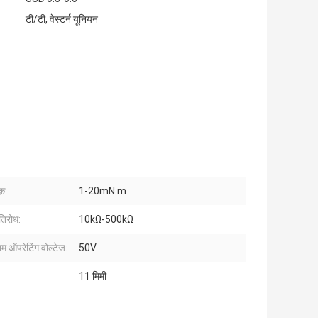
टी/टी, वेस्टर्न यूनियन
क़:
1-20mN.m
तिरोध:
10kΩ-500kΩ
 ऑपरेटिंग वोल्टेज:
50V
11 मिमी