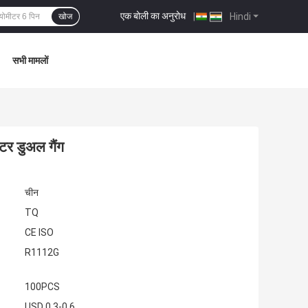
एक बोली का अनुरोध
|
Hindi
खोज
सभी मामलों
र डुअल गैंग
चीन
TQ
CE ISO
R1112G
100PCS
USD 0.3-0.6